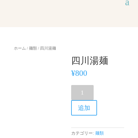
ホーム
/
麺類
/ 四川湯麺
四川湯麺
¥
800
四
川
湯
追加
麺
個
カテゴリー:
麺類