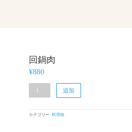
回鍋肉
¥
880
回
追加
鍋
肉
個
カテゴリー:
料理物