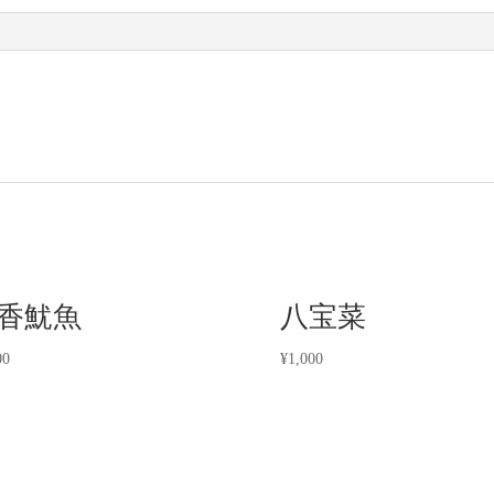
香魷魚
八宝菜
00
¥
1,000