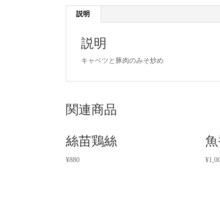
説明
説明
キャベツと豚肉のみそ炒め
関連商品
絲苗鶏絲
魚
¥
880
¥
1,0